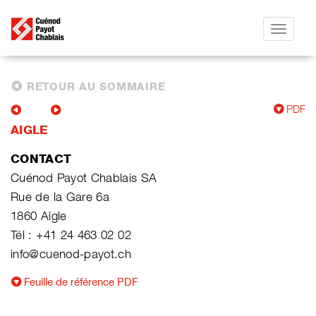
Toggle
navigatio
RETOUR AU SOMMAIRE
PDF
AIGLE
CONTACT
Cuénod Payot Chablais SA
Rue de la Gare 6a
1860 Aigle
Tél : +41 24 463 02 02
info@cuenod-payot.ch
Feuille de référence PDF